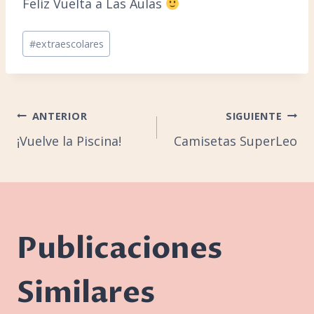
Feliz Vuelta a Las Aulas
Etiquetas
#
extraescolares
de
la
entrada:
Navegación
ANTERIOR
SIGUIENTE
¡Vuelve la Piscina!
Camisetas SuperLeo
de
entradas
Publicaciones
Similares